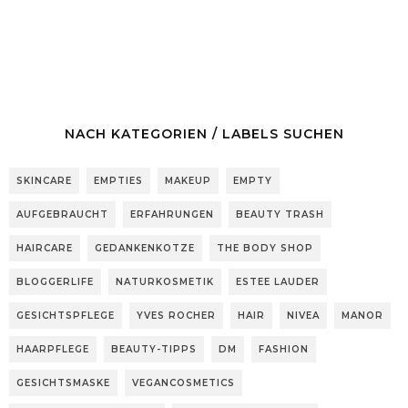
NACH KATEGORIEN / LABELS SUCHEN
SKINCARE
EMPTIES
MAKEUP
EMPTY
AUFGEBRAUCHT
ERFAHRUNGEN
BEAUTY TRASH
HAIRCARE
GEDANKENKOTZE
THE BODY SHOP
BLOGGERLIFE
NATURKOSMETIK
ESTEE LAUDER
GESICHTSPFLEGE
YVES ROCHER
HAIR
NIVEA
MANOR
HAARPFLEGE
BEAUTY-TIPPS
DM
FASHION
GESICHTSMASKE
VEGANCOSMETICS