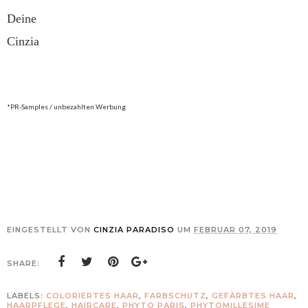
Deine
Cinzia
*PR-Samples / unbezahlten Werbung
EINGESTELLT VON
CINZIA PARADISO
UM
FEBRUAR 07, 2019
SHARE:
LABELS:
COLORIERTES HAAR
,
FARBSCHUTZ
,
GEFÄRBTES HAAR
,
HAARPFLEGE
,
HAIRCARE
,
PHYTO PARIS
,
PHYTOMILLESIME