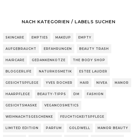
NACH KATEGORIEN / LABELS SUCHEN
SKINCARE
EMPTIES
MAKEUP
EMPTY
AUFGEBRAUCHT
ERFAHRUNGEN
BEAUTY TRASH
HAIRCARE
GEDANKENKOTZE
THE BODY SHOP
BLOGGERLIFE
NATURKOSMETIK
ESTEE LAUDER
GESICHTSPFLEGE
YVES ROCHER
HAIR
NIVEA
MANOR
HAARPFLEGE
BEAUTY-TIPPS
DM
FASHION
GESICHTSMASKE
VEGANCOSMETICS
WEIHNACHTSGESCHENKE
FEUCHTIGKEITSPFLEGE
LIMITED EDITION
PARFUM
GOLDWELL
MANOR BEAUTY