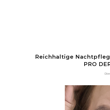
r reife Haut
 Testbericht
Reichhaltige Nachtpfleg
PRO DER
Dien