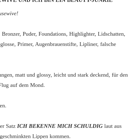
WIVE UND ICH BIN EIN BEAUTY-JUNKIE
usewive!
 Bronzer, Puder, Foundations, Highlighter, Lidschatten,
glosse, Primer, Augenbrauenstifte, Lipliner, falsche
ngen, matt und glossy, leicht und stark deckend, für den
 Flug auf dem Mond.
en.
der Satz
ICH BEKENNE MICH SCHULDIG
laut aus
t geschminkten Lippen kommen.