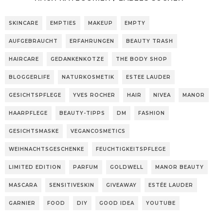
SKINCARE
EMPTIES
MAKEUP
EMPTY
AUFGEBRAUCHT
ERFAHRUNGEN
BEAUTY TRASH
HAIRCARE
GEDANKENKOTZE
THE BODY SHOP
BLOGGERLIFE
NATURKOSMETIK
ESTEE LAUDER
GESICHTSPFLEGE
YVES ROCHER
HAIR
NIVEA
MANOR
HAARPFLEGE
BEAUTY-TIPPS
DM
FASHION
GESICHTSMASKE
VEGANCOSMETICS
WEIHNACHTSGESCHENKE
FEUCHTIGKEITSPFLEGE
LIMITED EDITION
PARFUM
GOLDWELL
MANOR BEAUTY
MASCARA
SENSITIVESKIN
GIVEAWAY
ESTÉE LAUDER
GARNIER
FOOD
DIY
GOOD IDEA
YOUTUBE