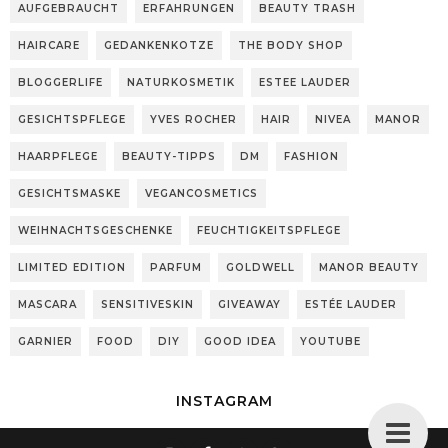
AUFGEBRAUCHT
ERFAHRUNGEN
BEAUTY TRASH
HAIRCARE
GEDANKENKOTZE
THE BODY SHOP
BLOGGERLIFE
NATURKOSMETIK
ESTEE LAUDER
GESICHTSPFLEGE
YVES ROCHER
HAIR
NIVEA
MANOR
HAARPFLEGE
BEAUTY-TIPPS
DM
FASHION
GESICHTSMASKE
VEGANCOSMETICS
WEIHNACHTSGESCHENKE
FEUCHTIGKEITSPFLEGE
LIMITED EDITION
PARFUM
GOLDWELL
MANOR BEAUTY
MASCARA
SENSITIVESKIN
GIVEAWAY
ESTÉE LAUDER
GARNIER
FOOD
DIY
GOOD IDEA
YOUTUBE
INSTAGRAM