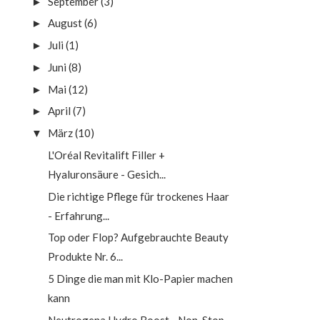
September
(3)
►
August
(6)
►
Juli
(1)
►
Juni
(8)
►
Mai
(12)
►
April
(7)
►
März
(10)
▼
L'Oréal Revitalift Filler +
Hyaluronsäure - Gesich...
Die richtige Pflege für trockenes Haar
- Erfahrung...
Top oder Flop? Aufgebrauchte Beauty
Produkte Nr. 6...
5 Dinge die man mit Klo-Papier machen
kann
Neutrogena Hydro Boost - Non-Stop