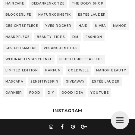
HAIRCARE
GEDANKENKOTZE
THE BODY SHOP
BLOGGERLIFE
NATURKOSMETIK
ESTEE LAUDER
GESICHTSPFLEGE
YVES ROCHER
HAIR
NIVEA
MANOR
HAARPFLEGE
BEAUTY-TIPPS
DM
FASHION
GESICHTSMASKE
VEGANCOSMETICS
WEIHNACHTSGESCHENKE
FEUCHTIGKEITSPFLEGE
LIMITED EDITION
PARFUM
GOLDWELL
MANOR BEAUTY
MASCARA
SENSITIVESKIN
GIVEAWAY
ESTÉE LAUDER
GARNIER
FOOD
DIY
GOOD IDEA
YOUTUBE
INSTAGRAM