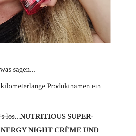
twas sagen...
e kilometerlange Produktnamen ein
's los
...
NUTRITIOUS SUPER-
NERGY NIGHT CRÈME UND