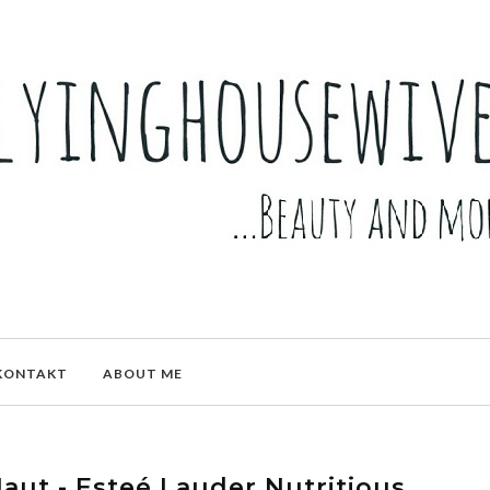
KONTAKT
ABOUT ME
aut - Esteé Lauder Nutritious