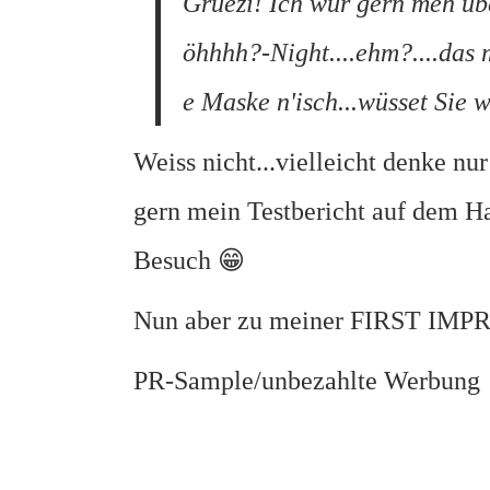
Grüezi! Ich wür gern meh üb
öhhhh?-Night....ehm?....das 
e Maske n'isch...wüsset Sie 
Weiss nicht...vielleicht denke nu
gern mein Testbericht auf dem H
Besuch 😁
Nun aber zu meiner FIRST IMP
PR-Sample/unbezahlte Werbung