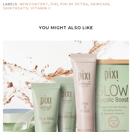
LABELS:
NEWCONTENT
,
PIXI
,
PIXI BY PETRA
,
SKINCARE
,
SKINTREATS
,
VITAMIN C
YOU MIGHT ALSO LIKE