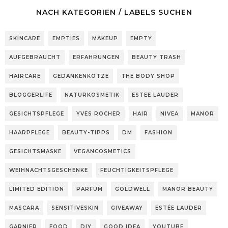
NACH KATEGORIEN / LABELS SUCHEN
SKINCARE
EMPTIES
MAKEUP
EMPTY
AUFGEBRAUCHT
ERFAHRUNGEN
BEAUTY TRASH
HAIRCARE
GEDANKENKOTZE
THE BODY SHOP
BLOGGERLIFE
NATURKOSMETIK
ESTEE LAUDER
GESICHTSPFLEGE
YVES ROCHER
HAIR
NIVEA
MANOR
HAARPFLEGE
BEAUTY-TIPPS
DM
FASHION
GESICHTSMASKE
VEGANCOSMETICS
WEIHNACHTSGESCHENKE
FEUCHTIGKEITSPFLEGE
LIMITED EDITION
PARFUM
GOLDWELL
MANOR BEAUTY
MASCARA
SENSITIVESKIN
GIVEAWAY
ESTÉE LAUDER
GARNIER
FOOD
DIY
GOOD IDEA
YOUTUBE