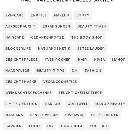
NACH KATEGORIEN / LABELS SUCHEN
SKINCARE
EMPTIES
MAKEUP
EMPTY
AUFGEBRAUCHT
ERFAHRUNGEN
BEAUTY TRASH
HAIRCARE
GEDANKENKOTZE
THE BODY SHOP
BLOGGERLIFE
NATURKOSMETIK
ESTEE LAUDER
GESICHTSPFLEGE
YVES ROCHER
HAIR
NIVEA
MANOR
HAARPFLEGE
BEAUTY-TIPPS
DM
FASHION
GESICHTSMASKE
VEGANCOSMETICS
WEIHNACHTSGESCHENKE
FEUCHTIGKEITSPFLEGE
LIMITED EDITION
PARFUM
GOLDWELL
MANOR BEAUTY
MASCARA
SENSITIVESKIN
GIVEAWAY
ESTÉE LAUDER
GARNIER
FOOD
DIY
GOOD IDEA
YOUTUBE