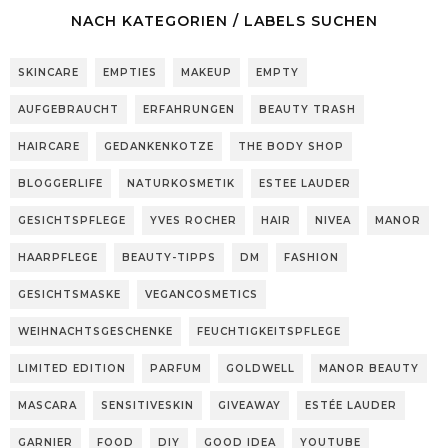
NACH KATEGORIEN / LABELS SUCHEN
SKINCARE
EMPTIES
MAKEUP
EMPTY
AUFGEBRAUCHT
ERFAHRUNGEN
BEAUTY TRASH
HAIRCARE
GEDANKENKOTZE
THE BODY SHOP
BLOGGERLIFE
NATURKOSMETIK
ESTEE LAUDER
GESICHTSPFLEGE
YVES ROCHER
HAIR
NIVEA
MANOR
HAARPFLEGE
BEAUTY-TIPPS
DM
FASHION
GESICHTSMASKE
VEGANCOSMETICS
WEIHNACHTSGESCHENKE
FEUCHTIGKEITSPFLEGE
LIMITED EDITION
PARFUM
GOLDWELL
MANOR BEAUTY
MASCARA
SENSITIVESKIN
GIVEAWAY
ESTÉE LAUDER
GARNIER
FOOD
DIY
GOOD IDEA
YOUTUBE