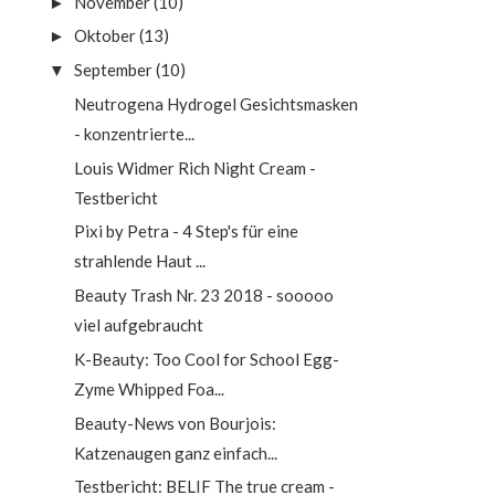
November
(10)
►
Oktober
(13)
►
September
(10)
▼
Neutrogena Hydrogel Gesichtsmasken
- konzentrierte...
Louis Widmer Rich Night Cream -
Testbericht
Pixi by Petra - 4 Step's für eine
strahlende Haut ...
Beauty Trash Nr. 23 2018 - sooooo
viel aufgebraucht
K-Beauty: Too Cool for School Egg-
Zyme Whipped Foa...
Beauty-News von Bourjois:
Katzenaugen ganz einfach...
Testbericht: BELIF The true cream -