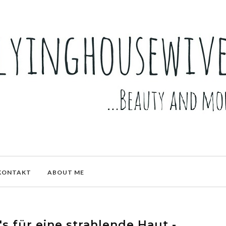
KONTAKT
ABOUT ME
p's für eine strahlende Haut -