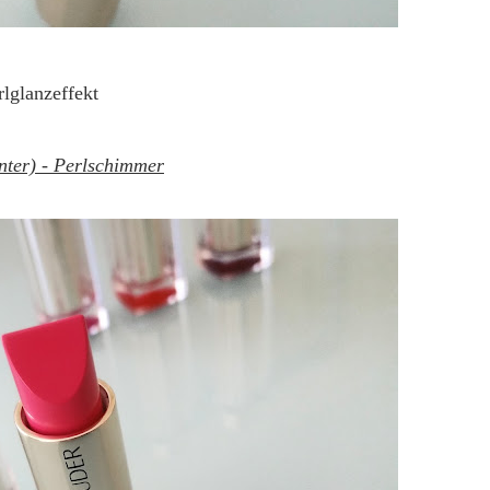
lglanzeffekt
nter) - Perlschimmer