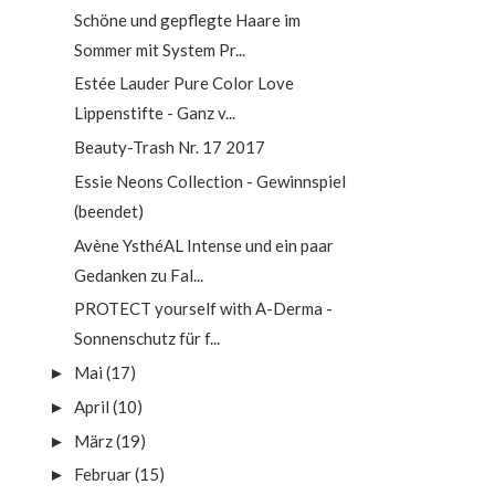
Schöne und gepflegte Haare im
Sommer mit System Pr...
Estée Lauder Pure Color Love
Lippenstifte - Ganz v...
Beauty-Trash Nr. 17 2017
Essie Neons Collection - Gewinnspiel
(beendet)
Avène YsthéAL Intense und ein paar
Gedanken zu Fal...
PROTECT yourself with A-Derma -
Sonnenschutz für f...
Mai
(17)
►
April
(10)
►
März
(19)
►
Februar
(15)
►