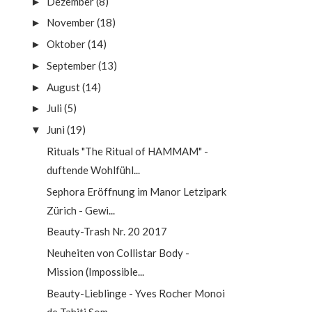
Dezember
(8)
►
November
(18)
►
Oktober
(14)
►
September
(13)
►
August
(14)
►
Juli
(5)
►
Juni
(19)
▼
Rituals "The Ritual of HAMMAM" -
duftende Wohlfühl...
Sephora Eröffnung im Manor Letzipark
Zürich - Gewi...
Beauty-Trash Nr. 20 2017
Neuheiten von Collistar Body -
Mission (Impossible...
Beauty-Lieblinge - Yves Rocher Monoi
de Tahiti Som...