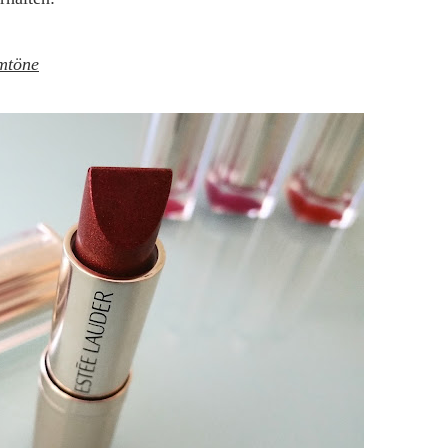
omtöne