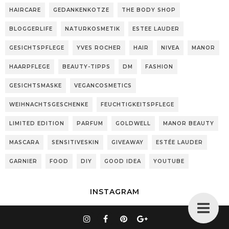
HAIRCARE
GEDANKENKOTZE
THE BODY SHOP
BLOGGERLIFE
NATURKOSMETIK
ESTEE LAUDER
GESICHTSPFLEGE
YVES ROCHER
HAIR
NIVEA
MANOR
HAARPFLEGE
BEAUTY-TIPPS
DM
FASHION
GESICHTSMASKE
VEGANCOSMETICS
WEIHNACHTSGESCHENKE
FEUCHTIGKEITSPFLEGE
LIMITED EDITION
PARFUM
GOLDWELL
MANOR BEAUTY
MASCARA
SENSITIVESKIN
GIVEAWAY
ESTÉE LAUDER
GARNIER
FOOD
DIY
GOOD IDEA
YOUTUBE
INSTAGRAM