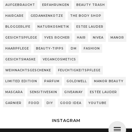
AUFGEBRAUCHT
ERFAHRUNGEN
BEAUTY TRASH
HAIRCARE
GEDANKENKOTZE
THE BODY SHOP
BLOGGERLIFE
NATURKOSMETIK
ESTEE LAUDER
GESICHTSPFLEGE
YVES ROCHER
HAIR
NIVEA
MANOR
HAARPFLEGE
BEAUTY-TIPPS
DM
FASHION
GESICHTSMASKE
VEGANCOSMETICS
WEIHNACHTSGESCHENKE
FEUCHTIGKEITSPFLEGE
LIMITED EDITION
PARFUM
GOLDWELL
MANOR BEAUTY
MASCARA
SENSITIVESKIN
GIVEAWAY
ESTÉE LAUDER
GARNIER
FOOD
DIY
GOOD IDEA
YOUTUBE
INSTAGRAM