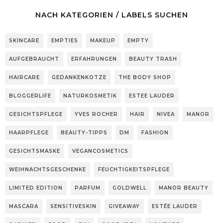
NACH KATEGORIEN / LABELS SUCHEN
SKINCARE
EMPTIES
MAKEUP
EMPTY
AUFGEBRAUCHT
ERFAHRUNGEN
BEAUTY TRASH
HAIRCARE
GEDANKENKOTZE
THE BODY SHOP
BLOGGERLIFE
NATURKOSMETIK
ESTEE LAUDER
GESICHTSPFLEGE
YVES ROCHER
HAIR
NIVEA
MANOR
HAARPFLEGE
BEAUTY-TIPPS
DM
FASHION
GESICHTSMASKE
VEGANCOSMETICS
WEIHNACHTSGESCHENKE
FEUCHTIGKEITSPFLEGE
LIMITED EDITION
PARFUM
GOLDWELL
MANOR BEAUTY
MASCARA
SENSITIVESKIN
GIVEAWAY
ESTÉE LAUDER