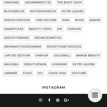
HAIRCARE
GEDANKENKOTZE
THE BODY SHOP
BLOGGERLIFE
NATURKOSMETIK
ESTEE LAUDER
GESICHTSPFLEGE
YVES ROCHER
HAIR
NIVEA
MANOR
HAARPFLEGE
BEAUTY-TIPPS
DM
FASHION
GESICHTSMASKE
VEGANCOSMETICS
WEIHNACHTSGESCHENKE
FEUCHTIGKEITSPFLEGE
LIMITED EDITION
PARFUM
GOLDWELL
MANOR BEAUTY
MASCARA
SENSITIVESKIN
GIVEAWAY
ESTÉE LAUDER
GARNIER
FOOD
DIY
GOOD IDEA
YOUTUBE
INSTAGRAM