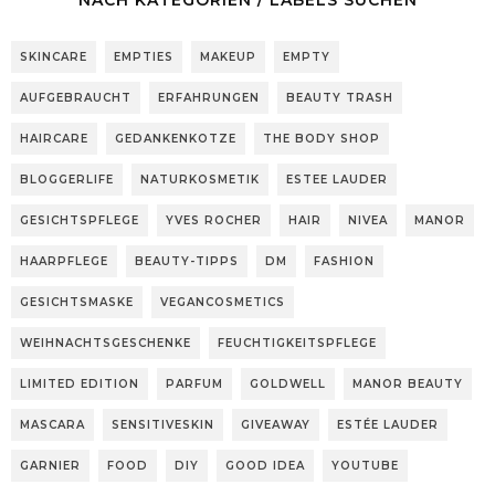
SKINCARE
EMPTIES
MAKEUP
EMPTY
AUFGEBRAUCHT
ERFAHRUNGEN
BEAUTY TRASH
HAIRCARE
GEDANKENKOTZE
THE BODY SHOP
BLOGGERLIFE
NATURKOSMETIK
ESTEE LAUDER
GESICHTSPFLEGE
YVES ROCHER
HAIR
NIVEA
MANOR
HAARPFLEGE
BEAUTY-TIPPS
DM
FASHION
GESICHTSMASKE
VEGANCOSMETICS
WEIHNACHTSGESCHENKE
FEUCHTIGKEITSPFLEGE
LIMITED EDITION
PARFUM
GOLDWELL
MANOR BEAUTY
MASCARA
SENSITIVESKIN
GIVEAWAY
ESTÉE LAUDER
GARNIER
FOOD
DIY
GOOD IDEA
YOUTUBE