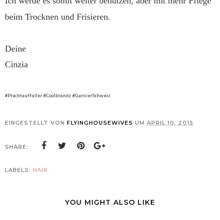
Ich werde es somit weiter benützen, aber mit mehr Pflege
beim Trocknen und Frisieren.
Deine
Cinzia
#Prachtauffüller #Coolbrandz #GarnierSchweiz
EINGESTELLT VON
FLYINGHOUSEWIVES
UM
APRIL 10, 2015
SHARE:
LABELS:
HAIR
YOU MIGHT ALSO LIKE