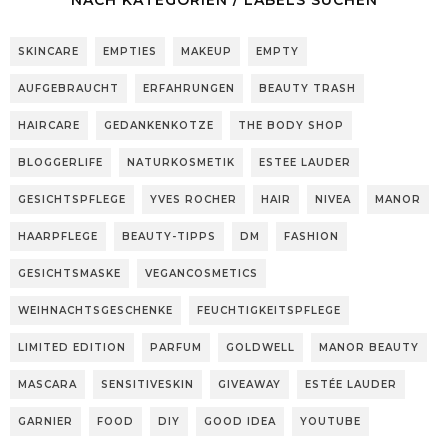
NACH KATEGORIEN / LABELS SUCHEN
SKINCARE
EMPTIES
MAKEUP
EMPTY
AUFGEBRAUCHT
ERFAHRUNGEN
BEAUTY TRASH
HAIRCARE
GEDANKENKOTZE
THE BODY SHOP
BLOGGERLIFE
NATURKOSMETIK
ESTEE LAUDER
GESICHTSPFLEGE
YVES ROCHER
HAIR
NIVEA
MANOR
HAARPFLEGE
BEAUTY-TIPPS
DM
FASHION
GESICHTSMASKE
VEGANCOSMETICS
WEIHNACHTSGESCHENKE
FEUCHTIGKEITSPFLEGE
LIMITED EDITION
PARFUM
GOLDWELL
MANOR BEAUTY
MASCARA
SENSITIVESKIN
GIVEAWAY
ESTÉE LAUDER
GARNIER
FOOD
DIY
GOOD IDEA
YOUTUBE