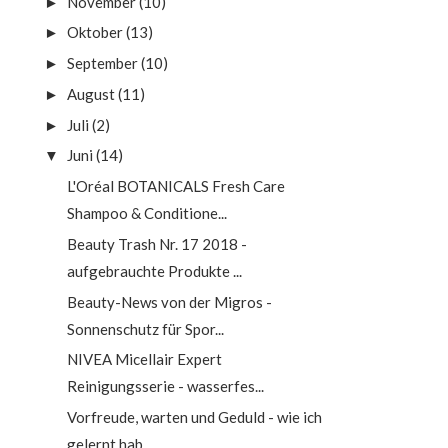
November
(10)
►
Oktober
(13)
►
September
(10)
►
August
(11)
►
Juli
(2)
►
Juni
(14)
▼
L'Oréal BOTANICALS Fresh Care
Shampoo & Conditione...
Beauty Trash Nr. 17 2018 -
aufgebrauchte Produkte ...
Beauty-News von der Migros -
Sonnenschutz für Spor...
NIVEA Micellair Expert
Reinigungsserie - wasserfes...
Vorfreude, warten und Geduld - wie ich
gelernt hab...