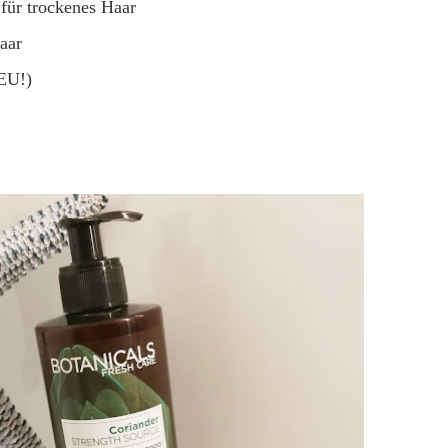
ür trockenes Haar
aar
EU!)