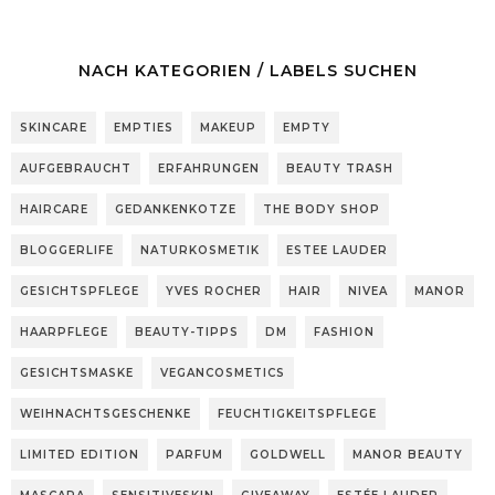
NACH KATEGORIEN / LABELS SUCHEN
SKINCARE
EMPTIES
MAKEUP
EMPTY
AUFGEBRAUCHT
ERFAHRUNGEN
BEAUTY TRASH
HAIRCARE
GEDANKENKOTZE
THE BODY SHOP
BLOGGERLIFE
NATURKOSMETIK
ESTEE LAUDER
GESICHTSPFLEGE
YVES ROCHER
HAIR
NIVEA
MANOR
HAARPFLEGE
BEAUTY-TIPPS
DM
FASHION
GESICHTSMASKE
VEGANCOSMETICS
WEIHNACHTSGESCHENKE
FEUCHTIGKEITSPFLEGE
LIMITED EDITION
PARFUM
GOLDWELL
MANOR BEAUTY