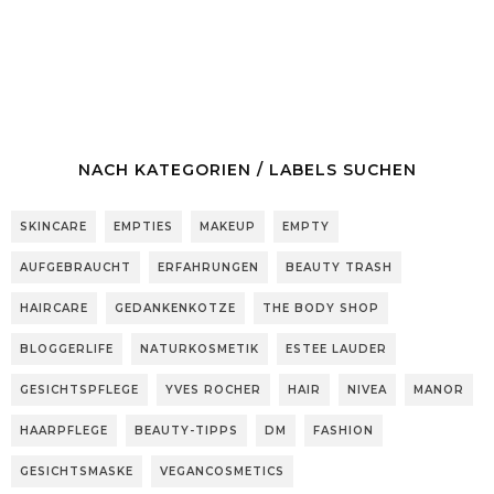
NACH KATEGORIEN / LABELS SUCHEN
SKINCARE
EMPTIES
MAKEUP
EMPTY
AUFGEBRAUCHT
ERFAHRUNGEN
BEAUTY TRASH
HAIRCARE
GEDANKENKOTZE
THE BODY SHOP
BLOGGERLIFE
NATURKOSMETIK
ESTEE LAUDER
GESICHTSPFLEGE
YVES ROCHER
HAIR
NIVEA
MANOR
HAARPFLEGE
BEAUTY-TIPPS
DM
FASHION
GESICHTSMASKE
VEGANCOSMETICS