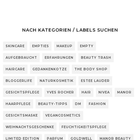
NACH KATEGORIEN / LABELS SUCHEN
SKINCARE
EMPTIES
MAKEUP
EMPTY
AUFGEBRAUCHT
ERFAHRUNGEN
BEAUTY TRASH
HAIRCARE
GEDANKENKOTZE
THE BODY SHOP
BLOGGERLIFE
NATURKOSMETIK
ESTEE LAUDER
GESICHTSPFLEGE
YVES ROCHER
HAIR
NIVEA
MANOR
HAARPFLEGE
BEAUTY-TIPPS
DM
FASHION
GESICHTSMASKE
VEGANCOSMETICS
WEIHNACHTSGESCHENKE
FEUCHTIGKEITSPFLEGE
LIMITED EDITION
PARFUM
GOLDWELL
MANOR BEAUTY