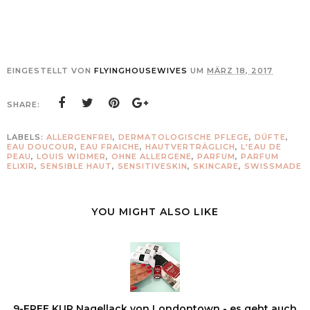
EINGESTELLT VON
FLYINGHOUSEWIVES
UM
MÄRZ 18, 2017
SHARE:
LABELS:
ALLERGENFREI
,
DERMATOLOGISCHE PFLEGE
,
DÜFTE
,
EAU DOUCOUR
,
EAU FRAICHE
,
HAUTVERTRÄGLICH
,
L'EAU DE
PEAU
,
LOUIS WIDMER
,
OHNE ALLERGENE
,
PARFUM
,
PARFUM
ELIXIR
,
SENSIBLE HAUT
,
SENSITIVESKIN
,
SKINCARE
,
SWISSMADE
YOU MIGHT ALSO LIKE
9-FREE KUR Nagellack von Londontown - es geht auch