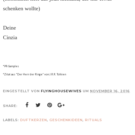
schenken wollte)
Deine
Cinzia
*PR-Samples
*Zitat aus "Der Herr der Ringe" von J.R.R. Tolkien
EINGESTELLT VON
FLYINGHOUSEWIVES
UM
NOVEMBER 16, 2016
SHARE:
LABELS:
DUFTKERZEN
,
GESCHENKIDEEN
,
RITUALS