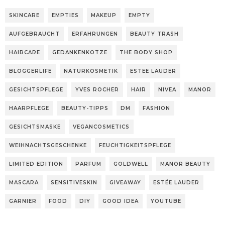
SKINCARE
EMPTIES
MAKEUP
EMPTY
AUFGEBRAUCHT
ERFAHRUNGEN
BEAUTY TRASH
HAIRCARE
GEDANKENKOTZE
THE BODY SHOP
BLOGGERLIFE
NATURKOSMETIK
ESTEE LAUDER
GESICHTSPFLEGE
YVES ROCHER
HAIR
NIVEA
MANOR
HAARPFLEGE
BEAUTY-TIPPS
DM
FASHION
GESICHTSMASKE
VEGANCOSMETICS
WEIHNACHTSGESCHENKE
FEUCHTIGKEITSPFLEGE
LIMITED EDITION
PARFUM
GOLDWELL
MANOR BEAUTY
MASCARA
SENSITIVESKIN
GIVEAWAY
ESTÉE LAUDER
GARNIER
FOOD
DIY
GOOD IDEA
YOUTUBE