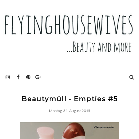
Beautymüll - Empties #5
Montag, 31. August 2015