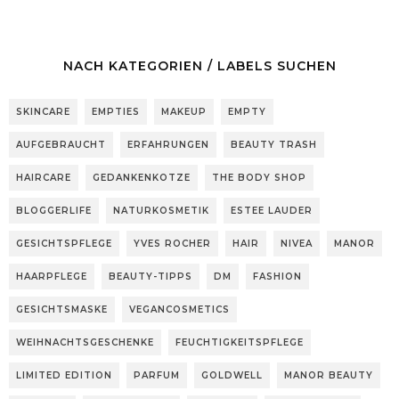
NACH KATEGORIEN / LABELS SUCHEN
SKINCARE
EMPTIES
MAKEUP
EMPTY
AUFGEBRAUCHT
ERFAHRUNGEN
BEAUTY TRASH
HAIRCARE
GEDANKENKOTZE
THE BODY SHOP
BLOGGERLIFE
NATURKOSMETIK
ESTEE LAUDER
GESICHTSPFLEGE
YVES ROCHER
HAIR
NIVEA
MANOR
HAARPFLEGE
BEAUTY-TIPPS
DM
FASHION
GESICHTSMASKE
VEGANCOSMETICS
WEIHNACHTSGESCHENKE
FEUCHTIGKEITSPFLEGE
LIMITED EDITION
PARFUM
GOLDWELL
MANOR BEAUTY