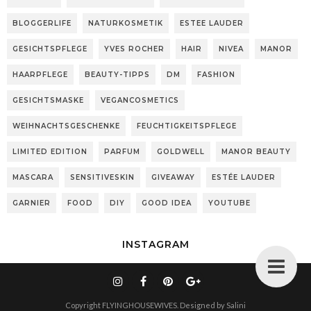
BLOGGERLIFE
NATURKOSMETIK
ESTEE LAUDER
GESICHTSPFLEGE
YVES ROCHER
HAIR
NIVEA
MANOR
HAARPFLEGE
BEAUTY-TIPPS
DM
FASHION
GESICHTSMASKE
VEGANCOSMETICS
WEIHNACHTSGESCHENKE
FEUCHTIGKEITSPFLEGE
LIMITED EDITION
PARFUM
GOLDWELL
MANOR BEAUTY
MASCARA
SENSITIVESKIN
GIVEAWAY
ESTÉE LAUDER
GARNIER
FOOD
DIY
GOOD IDEA
YOUTUBE
INSTAGRAM
Copyright
FLYINGHOUSEWIVES
. Designed by
Salini