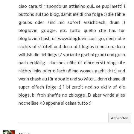
ciao cara, ti rispondo un attimino qui.. se puoi metti i
buttons sul tuo blog, damit me di cha folge :) die fähle
gloubs oder sind nid sofort ersichtlech, drum :)
bloglovin, google, etc. tutto quello che hai. für
bloglovin chash uf www.bloglovin.com go, denn obe
rächts uf s'föteli und denn uf bloglovin button. denn
wählsh din lieblings (7 variante gsehni grad) und gosh
nach erklärig... dueshes nähr uf dinre ersti blog-site
rächts links oder eifach nöime womes gseht dri :) und
wenn chash au für google und so witer... denn chame di
super eifach folge ;) i bi zurzit ned so aktiv uf die
blogs, bi froh shaffis no zblogge :D aber wirde alles
nocheläse <3 appena si calma tutto :)
Antworten