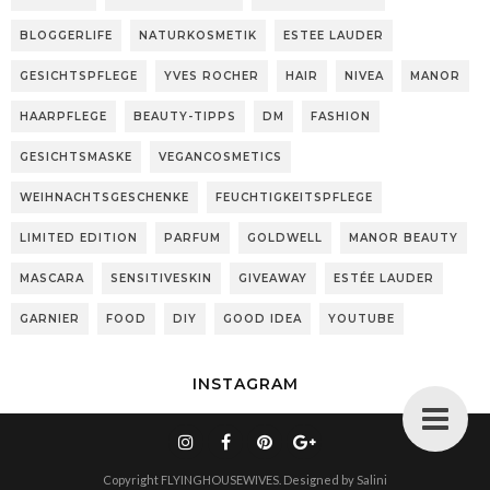
BLOGGERLIFE
NATURKOSMETIK
ESTEE LAUDER
GESICHTSPFLEGE
YVES ROCHER
HAIR
NIVEA
MANOR
HAARPFLEGE
BEAUTY-TIPPS
DM
FASHION
GESICHTSMASKE
VEGANCOSMETICS
WEIHNACHTSGESCHENKE
FEUCHTIGKEITSPFLEGE
LIMITED EDITION
PARFUM
GOLDWELL
MANOR BEAUTY
MASCARA
SENSITIVESKIN
GIVEAWAY
ESTÉE LAUDER
GARNIER
FOOD
DIY
GOOD IDEA
YOUTUBE
INSTAGRAM
Copyright
FLYINGHOUSEWIVES
. Designed by
Salini